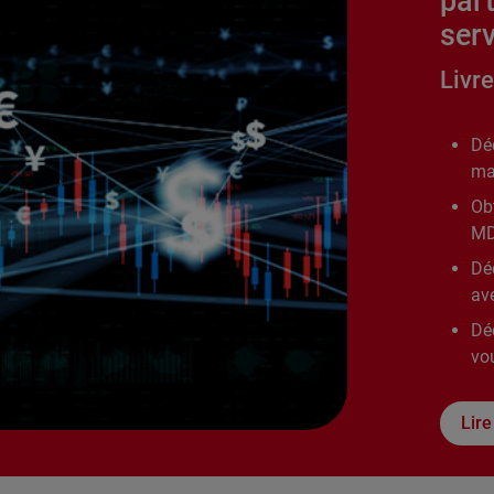
par
serv
Livre
Dé
ma
Ob
MD
Dé
av
Dé
vo
Lire