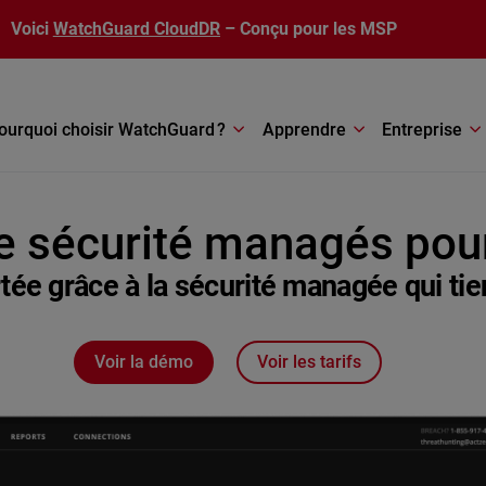
Voici
WatchGuard CloudDR
– Conçu pour les MSP
ourquoi choisir WatchGuard ?
Apprendre
Entreprise
e sécurité managés pou
rtée grâce à la sécurité managée qui t
Voir la démo
Voir les tarifs