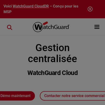
Aller au contenu principal
Voici
WatchGuard CloudDR
– Conçu pour les
MSP
Open mobi
Close search
Gestion
centralisée
WatchGuard Cloud
Démo maintenant
Contacter notre service commercial