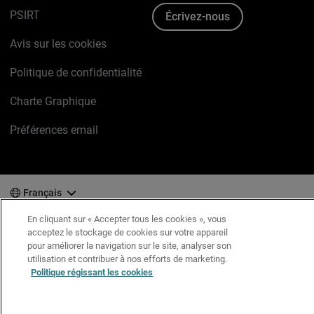
PSIRT
Écrivez-nous
Avis sur les cookies
Politique de confidentialité
Charte Graphique
Préférences email
Français
En cliquant sur « Accepter tous les cookies », vous
Copyright © 1996-2026 WatchGuard Technologies, Inc.
acceptez le stockage de cookies sur votre appareil
Tous droits réservés.
Terms of Use >
pour améliorer la navigation sur le site, analyser son
utilisation et contribuer à nos efforts de marketing.
Politique régissant les cookies