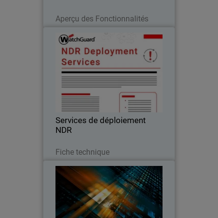
Lire maintenant
Aperçu des Fonctionnalités
Services de déploiement NDR
Les services de déploiement NDR de
WatchGuard garantissent une
configuration rapide et assurée par des
experts, vous permettant ainsi
d'accélérer votre investissement dans la
Services de déploiement
détection et la réponse…
NDR
Télécharger
Fiche technique
Rapport sur les tendances en
matière de cybersécurité des
MSP
La demande en cybersécurité, les
attentes des clients, les tendances