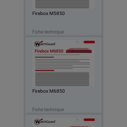
environnements de campus et réseaux
centraux
Firebox M5850
Télécharger
Fiche technique
Firebox M6850
Bénéficiez d’une performance maximale
pour réseaux edge et haute densité
grâce à une connectivité 25G, 50G et
100G intégrée.
Firebox M6850
Télécharger
Fiche technique
Firebox M4850