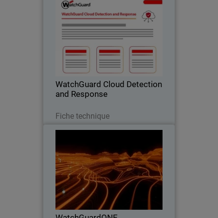
WatchGuard Cloud Detection
and Response
Enrayez les risques liés au cloud à la
source – avant qu'ils ne deviennent un
incident.
WatchGuard Cloud Detection
and Response
Télécharger
Fiche technique
WatchGuardONE
Thumbnail
Body
Découvrez comment le programme de
partenariat de WatchGuard peut
générer une rentabilité et une efficacité
accrues grâce à l'engagement et à la
formation.
WatchGuardONE