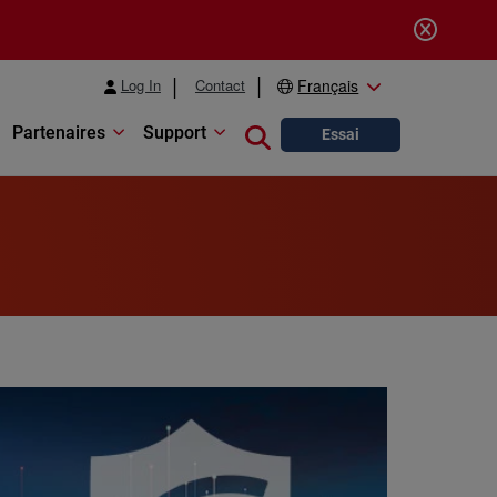
Log In
Contact
Français
Partenaires
Support
Close search
Essai