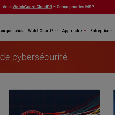
Voici
WatchGuard CloudDR
– Conçu pour les MSP
ourquoi choisir WatchGuard ?
Apprendre
Entreprise
de cybersécurité