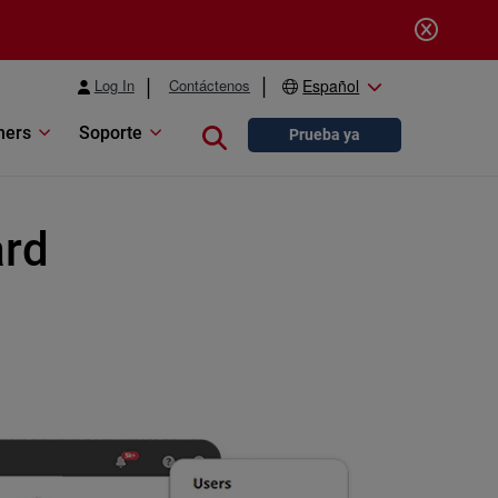
Log In
Contáctenos
Español
ners
Soporte
Close search
Prueba ya
ard