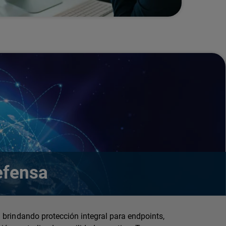
efensa
 brindando protección integral para endpoints,