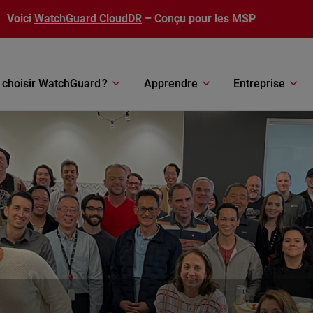
Voici
WatchGuard CloudDR
– Conçu pour les MSP
 choisir WatchGuard ?
Apprendre
Entreprise