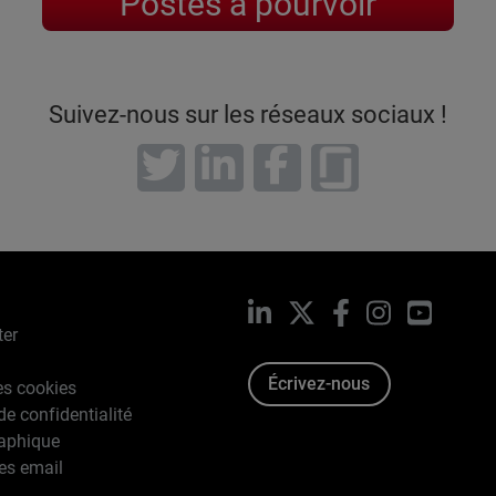
Postes à pourvoir
Suivez-nous sur les réseaux sociaux !
LinkedIn
X
Facebook
Instagram
YouTub
ter
Écrivez-nous
es cookies
de confidentialité
raphique
es email