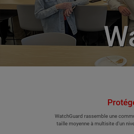
Wa
Protége
WatchGuard rassemble une communau
taille moyenne à multisite d'un ni