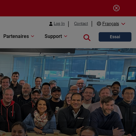
Log In
Contact
Français
Partenaires
Support
Close search
Essai