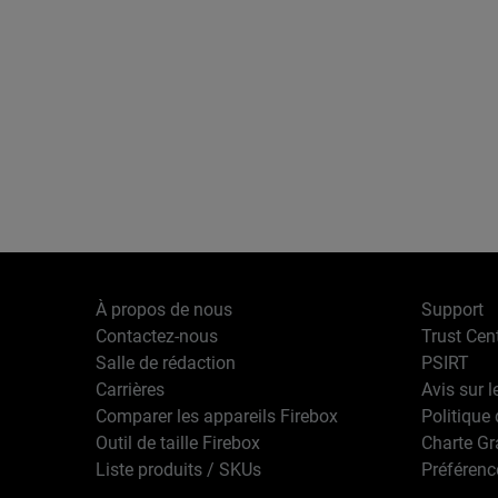
À propos de nous
Support
Contactez-nous
Trust Cen
Salle de rédaction
PSIRT
Carrières
Avis sur l
Comparer les appareils Firebox
Politique 
Outil de taille Firebox
Charte G
Liste produits / SKUs
Préférenc