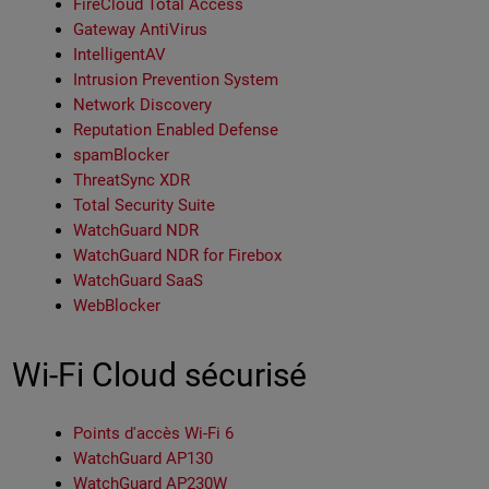
FireCloud Total Access
Gateway AntiVirus
IntelligentAV
Intrusion Prevention System
Network Discovery
Reputation Enabled Defense
spamBlocker
ThreatSync XDR
Total Security Suite
WatchGuard NDR
WatchGuard NDR for Firebox
WatchGuard SaaS
WebBlocker
Wi-Fi Cloud sécurisé
Points d'accès Wi-Fi 6
WatchGuard AP130
WatchGuard AP230W