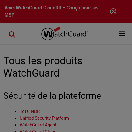
Aller au contenu principal
Voici
WatchGuard CloudDR
– Conçu pour les
MSP
Open mobi
Close search
Tous les produits
WatchGuard
Sécurité de la plateforme
Total NDR
Unified Security Platform
WatchGuard Agent
WatchGuard Cloud