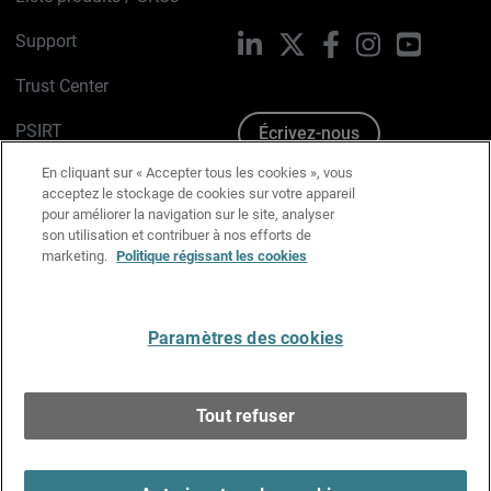
Support
LinkedIn
X
Facebook
Instagram
YouTube
Trust Center
PSIRT
Écrivez-nous
En cliquant sur « Accepter tous les cookies », vous
Avis sur les cookies
acceptez le stockage de cookies sur votre appareil
pour améliorer la navigation sur le site, analyser
Politique de confidentialité
son utilisation et contribuer à nos efforts de
marketing.
Politique régissant les cookies
Charte Graphique
Préférences email
Paramètres des cookies
Français
Tout refuser
Copyright © 1996-2026 WatchGuard Technologies, Inc.
Tous droits réservés.
Terms of Use >