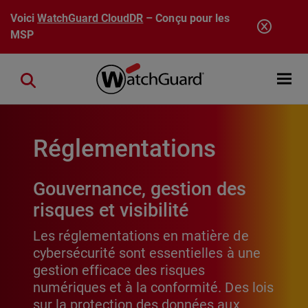
Aller au contenu principal
Voici
WatchGuard CloudDR
– Conçu pour les
MSP
Open mobi
Close search
Réglementations
Gouvernance, gestion des
risques et visibilité
Les réglementations en matière de
cybersécurité sont essentielles à une
gestion efficace des risques
numériques et à la conformité. Des lois
sur la protection des données aux