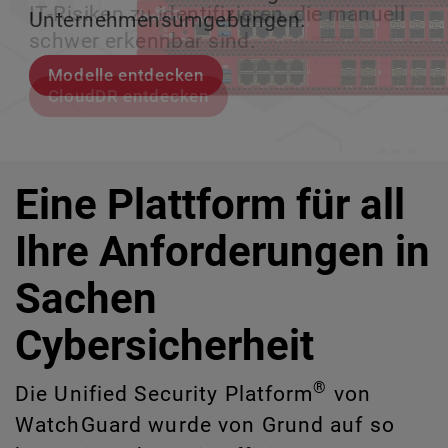
IT-Risiken zu identifizieren, die manuell
Unternehmensumgebungen.
zu verlieren.
ermöglicht.
schwer erkennbar sind.
Modelle entdecken
Lernen Sie Rai kennen
Lernen Sie WatchGuard EDR kennen
CloudDR entdecken
Eine Plattform für all
Ihre Anforderungen in
Sachen
Cybersicherheit
®
Die Unified Security Platform
von
WatchGuard wurde von Grund auf so