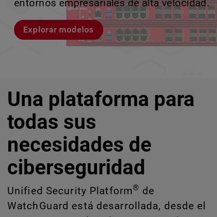
entornos empresariales de alta velocidad.
provocan brechas y descubrir riesgos
escalar sin perder ningún pas
crecimiento escalable.
ocultos de IA y TI.
Explorar modelos
Conozcan a Rai
Conozca WatchGuard EDR
Explora CloudDR
Una plataforma para
todas sus
necesidades de
ciberseguridad
®
Unified Security Platform
de
WatchGuard está desarrollada, desde el