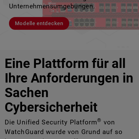
IT-Risiken zu identifizieren, die manuell
Unternehmensumgebungen.
zu verlieren.
ermöglicht.
schwer erkennbar sind.
Modelle entdecken
Lernen Sie Rai kennen
Lernen Sie WatchGuard EDR kennen
CloudDR entdecken
Eine Plattform für all
Ihre Anforderungen in
Sachen
Cybersicherheit
®
Die Unified Security Platform
von
WatchGuard wurde von Grund auf so