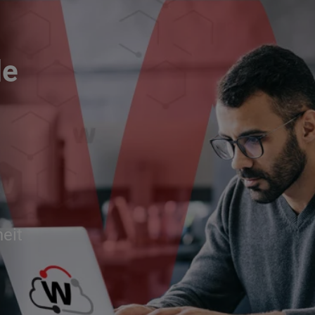
le
eit