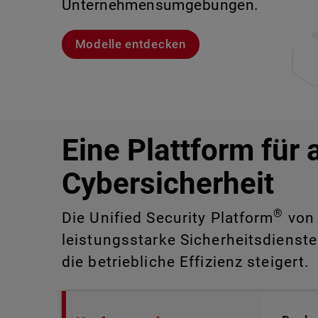
Unternehmensumgebungen.
sind.
Lernen Sie Rai kennen
Lernen Sie WatchGuard EDR kennen
Modelle entdecken
CloudDR entdecken
Eine Plattform für 
Cybersicherheit
®
Die Unified Security Platform
von 
leistungsstarke Sicherheitsdienste
die betriebliche Effizienz steigert.