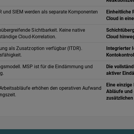
Reaktionszei
 und SIEM werden als separate Komponenten
Einheitliche 
Cloud in ein
bergreifende Sichtbarkeit. Keine native
Schichtüberg
ständige Cloud-Korrelation.
Cloud hinweg
ung als Zusatzoption verfügbar (ITDR).
Integrierter 
sfähigkeit.
Kontokontro
ngsmodell. MSP ist für die Eindämmung und
Die vollstän
g.
aktiver Eind
Eine einzige
Arbeitsabläufe erhöhen den operativen Aufwand
Abläufe und 
ngszeit.
zusätzliche