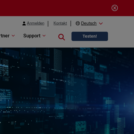
Anmelden
Kontakt
Deutsch
rtner
Support
Close search
Testen!