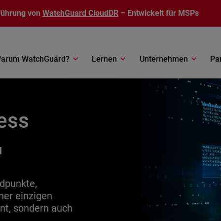
führung von
WatchGuard CloudDR
– Entwickelt für MSPs
arum WatchGuard?
Lernen
Unternehmen
Pa
ess
u
dpunkte,
ner einzigen
nt, sondern auch