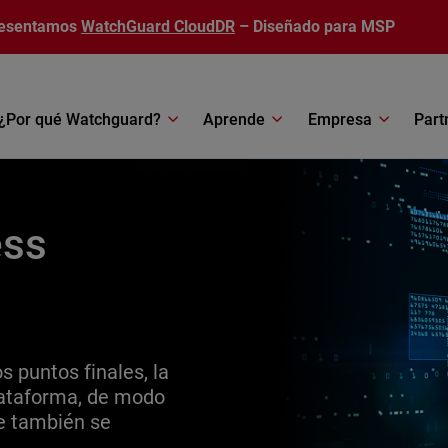
esentamos
WatchGuard CloudDR
– Diseñado para MSP
¿Por qué Watchguard?
Aprende
Empresa
Part
ess
 puntos finales, la
plataforma, de modo
e también se