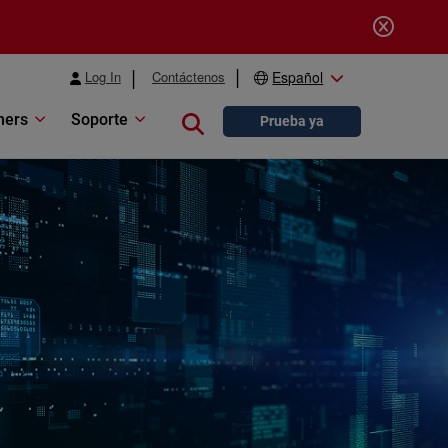
Log In
Contáctenos
Español
ners
Soporte
Close search
Prueba ya