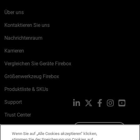
Über uns
Kontaktieren Sie uns
Nachrichtenraum
Karrieren
Vergleichen Sie Geräte Firebox
Größenwerkzeug Firebox
Produktliste & SKUs
Support
LinkedIn
X
Facebook
Instagram
YouTu
Trust Center
PSIRT
Schreiben Sie uns
Wenn Sie auf „Alle Cookies akzeptieren“ klicken,
stimmen Sie der Speicherung von Cookies auf