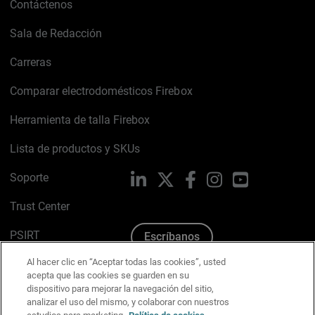
Contáctenos
Sala de Redacción
Carreras
Comparar electrodomésticos Firebox
Herramienta de talla Firebox
Lista de productos y SKUs
Soporte
LinkedIn
X
Facebook
Instagram
YouTube
Trust Center
PSIRT
Escríbanos
Al hacer clic en “Aceptar todas las cookies”, usted
Política de cookies
acepta que las cookies se guarden en su
dispositivo para mejorar la navegación del sitio,
Política de privacidad
analizar el uso del mismo, y colaborar con nuestros