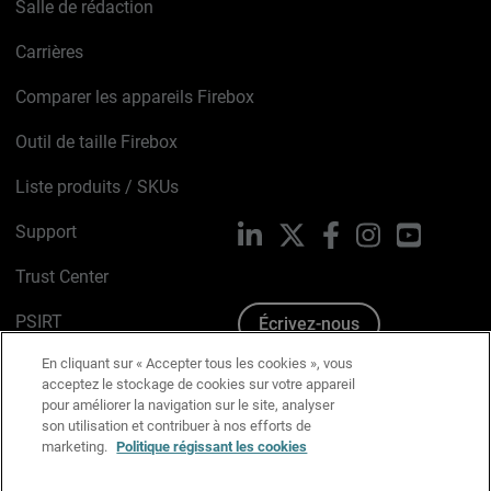
Salle de rédaction
Carrières
Comparer les appareils Firebox
Outil de taille Firebox
Liste produits / SKUs
Support
LinkedIn
X
Facebook
Instagram
YouTube
Trust Center
PSIRT
Écrivez-nous
En cliquant sur « Accepter tous les cookies », vous
Avis sur les cookies
acceptez le stockage de cookies sur votre appareil
pour améliorer la navigation sur le site, analyser
Politique de confidentialité
son utilisation et contribuer à nos efforts de
marketing.
Politique régissant les cookies
Charte Graphique