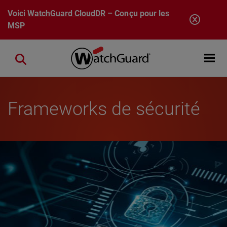
Aller au contenu principal
Voici
WatchGuard CloudDR
– Conçu pour les
MSP
Open mobi
Close search
Frameworks de sécurité