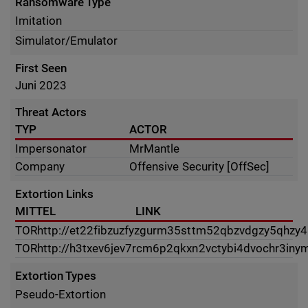
Ransomware Type
Imitation
Simulator/Emulator
First Seen
Juni 2023
Threat Actors
TYP
ACTOR
Impersonator
MrMantle
Company
Offensive Security [OffSec]
Extortion Links
MITTEL
LINK
TOR
http://et22fibzuzfyzgurm35sttm52qbzvdgzy5qhzy4
TOR
http://h3txev6jev7rcm6p2qkxn2vctybi4dvochr3inym
Extortion Types
Pseudo-Extortion