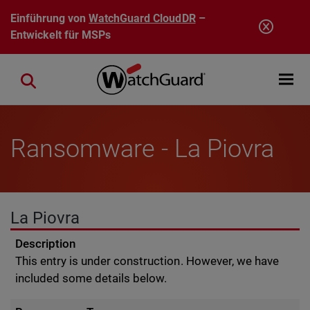
Direkt zum Inhalt
Einführung von
WatchGuard CloudDR
–
Entwickelt für MSPs
Open mobi
Close search
Ransomware - La Piovra
La Piovra
Description
This entry is under construction. However, we have
included some details below.