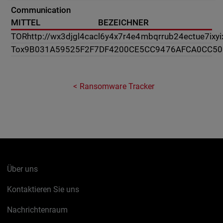
Communication
MITTEL
BEZEICHNER
TOR
http://wx3djgl4cacl6y4x7r4e4mbqrrub24ectue7ixyi
Tox
9B031A59525F2F7DF4200CE5CC9476AFCA0CC50
Ransomware Tracker
Über uns
Kontaktieren Sie uns
Nachrichtenraum