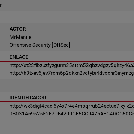
r
ACTOR
MrMantle
Offensive Security [OffSec]
ENLACE
http://et22fibzuzfyzgurm35sttm52qbzvdgzy5qhzy46a
http://h3txev6jev7rcm6p2qkxn2vctybi4dvochr3inymzg
IDENTIFICADOR
http://wx3djgl4cacl6y4x7r4e4mbqrrub24ectue7ixyix2
9B031A59525F2F7DF4200CE5CC9476AFCA0CC50C