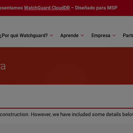
esentamos
WatchGuard CloudDR
– Diseñado para MSP
¿Por qué Watchguard?
Aprende
Empresa
Part
ra
r construction. However, we have included some details belo