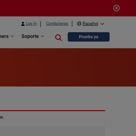
Log In
Contáctenos
Español
ners
Soporte
Close search
Prueba ya
w.