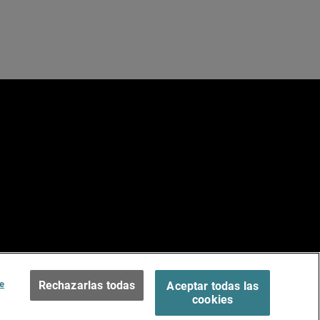
e
ados.
Terms of Use >
e
Rechazarlas todas
Aceptar todas las
cookies