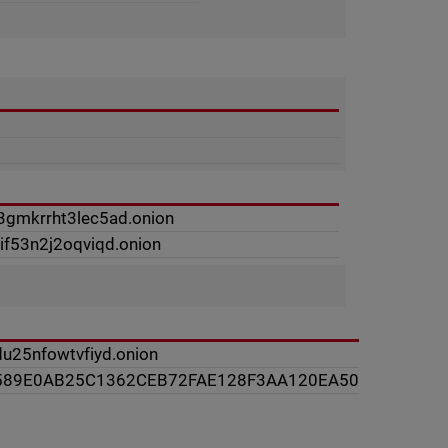
3gmkrrht3lec5ad.onion
if53n2j2oqviqd.onion
du25nfowtvfiyd.onion
589E0AB25C1362CEB72FAE128F3AA120EA50