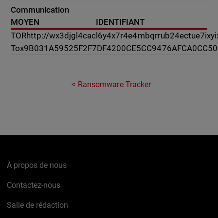
Communication
MOYEN
IDENTIFIANT
TOR
http://wx3djgl4cacl6y4x7r4e4mbqrrub24ectue7ixyi
Tox
9B031A59525F2F7DF4200CE5CC9476AFCA0CC50
Ransomware Tracker
À propos de nous
Contactez-nous
Salle de rédaction