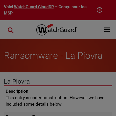
Aller au contenu principal
Voici
WatchGuard CloudDR
– Conçu pour les
MSP
Open mobi
Close search
Ransomware - La Piovra
La Piovra
Description
This entry is under construction. However, we have
included some details below.