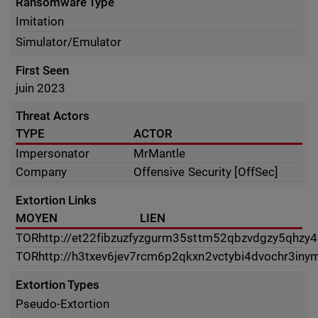
Ransomware Type
Imitation
Simulator/Emulator
First Seen
juin 2023
Threat Actors
TYPE
ACTOR
Impersonator
MrMantle
Company
Offensive Security [OffSec]
Extortion Links
MOYEN
LIEN
TOR
http://et22fibzuzfyzgurm35sttm52qbzvdgzy5qhzy4
TOR
http://h3txev6jev7rcm6p2qkxn2vctybi4dvochr3inym
Extortion Types
Pseudo-Extortion