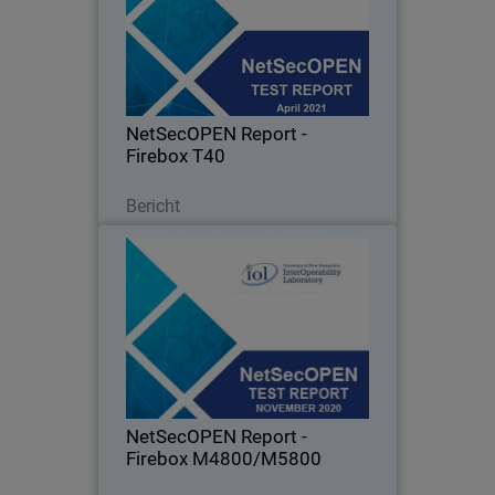
NetSecOPEN, who evaluates real-world
firewall performance to reflect today’s
security needs, has certified Firebox T40
appliances.
NetSecOPEN Report -
Firebox T40
Lesen Sie jetzt
Bericht
NetSecOPEN Report - Firebox
M4800/M5800
NetSecOPEN, who evaluates real-world
firewall performance to reflect today’s
security needs, has certified Firebox
M4800/M5800 appliances.
NetSecOPEN Report -
Firebox M4800/M5800
Lesen Sie jetzt