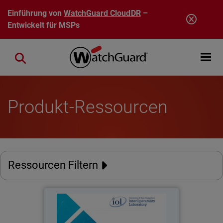
Direkt zum Inhalt
Einführung von
WatchGuard CloudDR
–
Entwickelt für MSPs
Open mobi
Close search
Produkt-Ressourcen
Ressourcen Filtern
NetSecOPEN Report - Firebox
T40