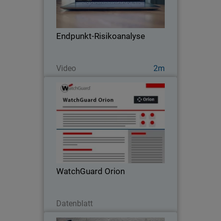
Risikoanalysen und verbessern Sie so
die Sicherheitslage Ihrer Kunden.
Endpunkt-Risikoanalyse
Jetzt ansehen
Video
2m
WatchGuard Orion
Erweitern Sie die Möglichkeiten Ihres
SOC mit WatchGuard Orion, einer
cloudnativen Lösung zur Optimierung
von Sicherheitsabläufen.
WatchGuard Orion
Jetzt herunterladen
Datenblatt