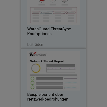
Body
Ein Einkaufsführer zu den Funktionen
und Lizenzierungsoptionen der
ThreatSync-Produktfamilie
WatchGuard ThreatSync-
Kaufoptionen
Lesen Sie jetzt
Leitfäden
Beispielbericht über
Thumbnail
Netzwerkbedrohungen
Body
Ein realitätsnahes Beispiel für einen
Bericht über Netzwerkbedrohungen von
ThreatSync+ NDR, der anonymisierte
Demo-Daten verwendet.
Beispielbericht über
Netzwerkbedrohungen
Lesen Sie jetzt