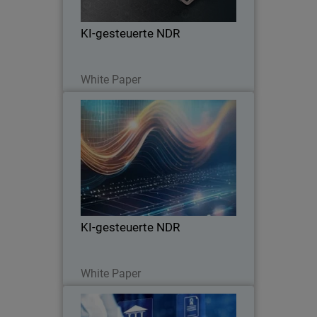
und den Vorteil, den dies für kleine
Sicherheitsteams bietet.
KI-gesteuerte NDR
Lesen Sie jetzt
White Paper
KI-gesteuerte NDR
Thumbnail
Body
Erfahren Sie mehr über die fünf
kritischen Anwendungsfälle, die von
ThreatSync+ NDR abgedeckt werden,
und den Vorteil, den dies für kleine
Sicherheitsteams bietet.
KI-gesteuerte NDR
Lesen Sie jetzt
White Paper
Entmystifizierung der NIS2-
Thumbnail
Anforderungen