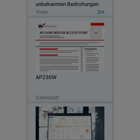
unbekannten Bedrohungen
Jetzt ansehen
Video
2m
AP230W
Erstklassige Wi-Fi 6-Leistung für die
Wandmontage in Innenräumen und
ideal für den Aufbau leicht skalierbarer
Netzwerke.
AP230W
Jetzt herunterladen
Datenblatt
Endpunkt-Risikoanalyse
Verstehen Sie die Bedeutung effektiver
Sicherheitsbewertungen mit Endpunkt-