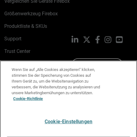
Vergleichen Sie Geräte Firebox
Größenwerkzeug Firebox
Produktliste & SKUs
Support
LinkedIn
X
Facebook
Instagram
YouTu
Trust Center
PSIRT
Schreiben Sie uns
Wenn Sie auf „Alle Cookies akzeptieren“ klicken,
stimmen Sie der Speicherung von Cookies auf
Cookie-Richtlinie
Ihrem Gerät zu, um die Websitenavigation zu
verbessern, die Websitenutzung zu analysieren und
Datenschutzrichtlinie
unsere Marketingbemühungen zu unterstützen.
Cookie-Richtlinie
Media & Brand Kit
E-Mail-Präferenzen verwalten
Cookie-Einstellungen