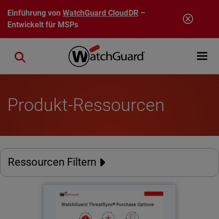
Direkt zum Inhalt
Einführung von
WatchGuard CloudDR
–
Entwickelt für MSPs
Open mobi
Close search
Produkt-Ressourcen
Ressourcen Filtern
WatchGuard ThreatSync-
Thumbnail
Kaufoptionen