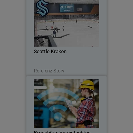
Seattle Kraken
Seattle Kraken stärken ihre
Cyberabwehr mit der Unified Security
Platform® von WatchGuard
Seattle Kraken
Lesen Sie jetzt
Referenz Story
Broschüre: Vereinfachtes WLAN
in WatchGuard Cloud
Erfahren Sie, wie einfach es ist, mit
unseren sicheren Wi-Fi 6-Access Points
und der zentralen Verwaltung in der
WatchGuard Cloud
Drahtlosverbindungen einzurichten, zu
Broschüre: Vereinfachtes