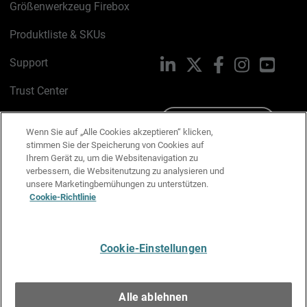
Größenwerkzeug Firebox
Produktliste & SKUs
Support
LinkedIn
X
Facebook
Instagram
YouTu
Trust Center
PSIRT
Schreiben Sie uns
Wenn Sie auf „Alle Cookies akzeptieren“ klicken,
stimmen Sie der Speicherung von Cookies auf
Cookie-Richtlinie
Ihrem Gerät zu, um die Websitenavigation zu
verbessern, die Websitenutzung zu analysieren und
Datenschutzrichtlinie
unsere Marketingbemühungen zu unterstützen.
Cookie-Richtlinie
Media & Brand Kit
E-Mail-Präferenzen verwalten
Cookie-Einstellungen
Deutsch
Alle ablehnen