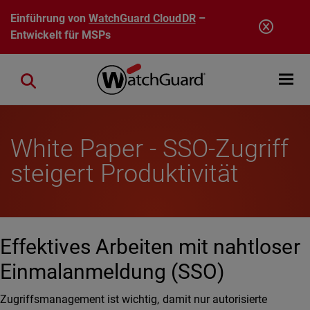
Direkt zum Inhalt
Einführung von
WatchGuard CloudDR
–
Entwickelt für MSPs
Open mobi
Close search
White Paper - SSO-Zugriff
steigert Produktivität
Effektives Arbeiten mit nahtloser
Einmalanmeldung (SSO)
Zugriffsmanagement ist wichtig, damit nur autorisierte