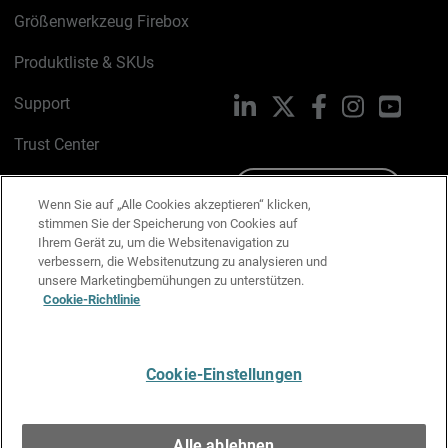
Größenwerkzeug Firebox
Produktliste & SKUs
Support
LinkedIn
X
Facebook
Instagram
YouTu
Trust Center
PSIRT
Schreiben Sie uns
Wenn Sie auf „Alle Cookies akzeptieren“ klicken,
stimmen Sie der Speicherung von Cookies auf
Cookie-Richtlinie
Ihrem Gerät zu, um die Websitenavigation zu
verbessern, die Websitenutzung zu analysieren und
Datenschutzrichtlinie
unsere Marketingbemühungen zu unterstützen.
Cookie-Richtlinie
Media & Brand Kit
E-Mail-Präferenzen verwalten
Cookie-Einstellungen
Deutsch
Alle ablehnen