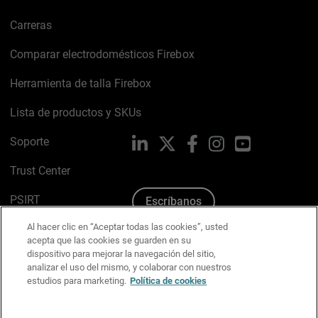
Carreras
Comparar electrodomésticos Firebox
Herramienta de talla Firebox
Lista de productos y SKUs
Soporte
LinkedIn
X
Facebook
Instagram
YouTube
Trust Center
PSIRT
Escríbanos
Al hacer clic en “Aceptar todas las cookies”, usted
Política de cookies
acepta que las cookies se guarden en su
dispositivo para mejorar la navegación del sitio,
Política de privacidad
analizar el uso del mismo, y colaborar con nuestros
estudios para marketing.
Política de cookies
Kit de medios y marca
Preferencias de correo