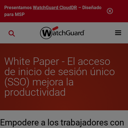
Pasar al contenido principal
Presentamos
WatchGuard CloudDR
– Diseñado
para MSP
Open mobi
Close search
White Paper - El acceso
de inicio de sesión único
(SSO) mejora la
productividad
Empodere a los trabajadores con