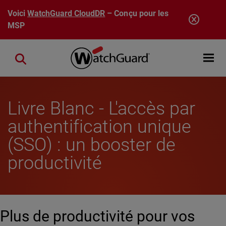
Aller au contenu principal
Voici
WatchGuard CloudDR
– Conçu pour les
MSP
Open mobi
Close search
Livre Blanc - L'accès par
authentification unique
(SSO) : un booster de
productivité
Plus de productivité pour vos