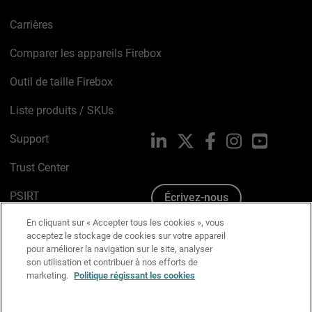
Carrières
Comparer les appareils Firebox
Outil de taille Firebox
Liste produits / SKUs
Support
LinkedIn
X
Facebook
Instagram
YouTube
Trust Center
PSIRT
Écrivez-nous
En cliquant sur « Accepter tous les cookies », vous
Avis sur les cookies
acceptez le stockage de cookies sur votre appareil
pour améliorer la navigation sur le site, analyser
Politique de confidentialité
son utilisation et contribuer à nos efforts de
marketing.
Politique régissant les cookies
Charte Graphique
Préférences email