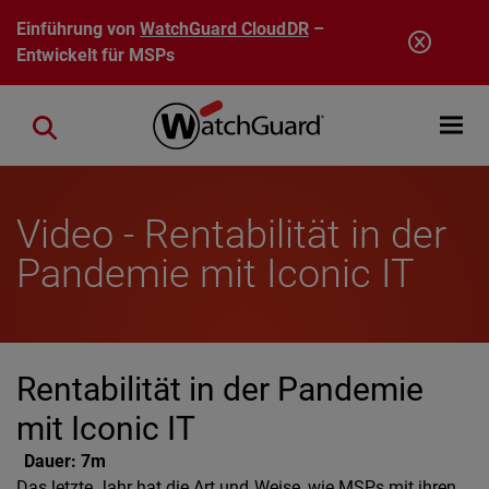
Direkt zum Inhalt
Einführung von
WatchGuard CloudDR
–
Entwickelt für MSPs
Open mobi
Close search
Video - Rentabilität in der
Pandemie mit Iconic IT
Rentabilität in der Pandemie
mit Iconic IT
Dauer:
7m
Das letzte Jahr hat die Art und Weise, wie MSPs mit ihren