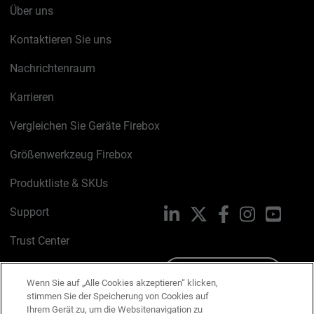
Über uns
Kontaktieren Sie uns
Nachrichtenraum
Karrieren
Vergleichen Sie Geräte Firebox
Größenwerkzeug Firebox
Produktliste & SKUs
Support
LinkedIn
X
Facebook
Instagram
YouTu
Trust Center
PSIRT
Schreiben Sie uns
Wenn Sie auf „Alle Cookies akzeptieren“ klicken,
stimmen Sie der Speicherung von Cookies auf
Cookie-Richtlinie
Ihrem Gerät zu, um die Websitenavigation zu