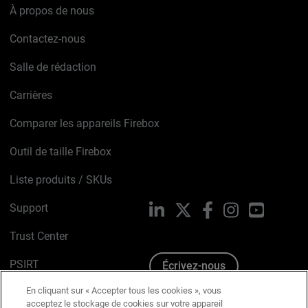
À propos de nous
Contactez-nous
Salle de rédaction
Carrières
Comparer les appareils Firebox
Outil de taille Firebox
Liste produits / SKUs
Support
LinkedIn
X
Facebook
Instagram
YouTube
Trust Center
PSIRT
Écrivez-nous
En cliquant sur « Accepter tous les cookies », vous
Avis sur les cookies
acceptez le stockage de cookies sur votre appareil