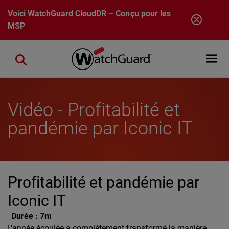
Aller au contenu principal
Voici
WatchGuard CloudDR
– Conçu pour les
MSP
Open mobi
Close search
Vidéo - Profitabilité et
pandémie par Iconic IT
Profitabilité et pandémie par
Iconic IT
Durée :
7m
L'année écoulée a complètement transformé la manière