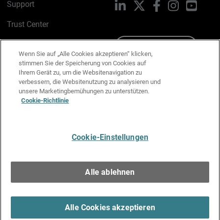
Support
LinkedIn
X
Facebook
Instagram
YouTu
Trust Center
PSIRT
Schreiben Sie uns
Wenn Sie auf „Alle Cookies akzeptieren“ klicken,
stimmen Sie der Speicherung von Cookies auf
Cookie-Richtlinie
Ihrem Gerät zu, um die Websitenavigation zu
verbessern, die Websitenutzung zu analysieren und
Datenschutzrichtlinie
unsere Marketingbemühungen zu unterstützen.
Cookie-Richtlinie
Media & Brand Kit
E-Mail-Präferenzen verwalten
Cookie-Einstellungen
Deutsch
Alle ablehnen
Copyright © 1996-2026 WatchGuard Technologies, Inc. Alle
Rechte vorbehalten.
Terms of Use >
Alle Cookies akzeptieren