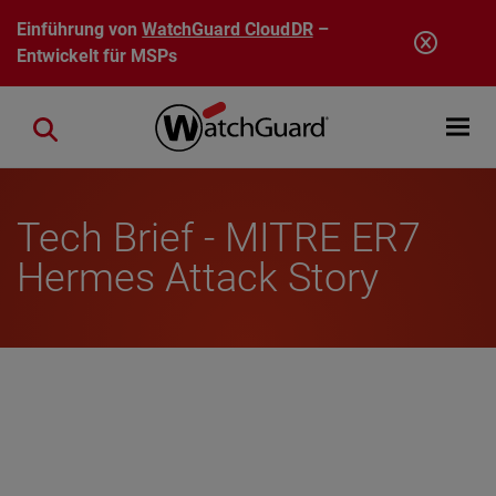
Direkt zum Inhalt
Einführung von
WatchGuard CloudDR
–
Entwickelt für MSPs
Open mobi
Close search
Tech Brief - MITRE ER7
Hermes Attack Story