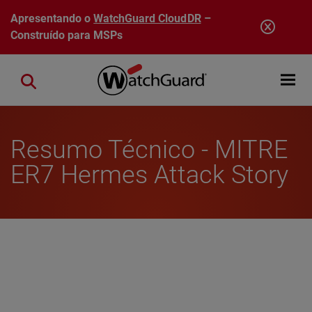
Pular para o conteúdo principal
Apresentando o
WatchGuard CloudDR
–
Construído para MSPs
Open mobi
Close search
Resumo Técnico - MITRE
ER7 Hermes Attack Story