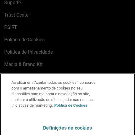
Suporte
Trust Center
PSIRT
Política de Cookies
Política de Privacidade
Media & Brand Kit
Gerenciar preferências de e-mail
Ao clicar em "Aceitar todos os cookies", concorda
com o armazenamento de cookies no seu
LinkedIn
X
Facebook
Instagram
YouTube
dispositivo para melhorar a navegação no site,
analisar a utilização do site e ajudar nas nossas
iniciativas de marketing.
Política de Cookies
Escreva-nos
Definições de cookies