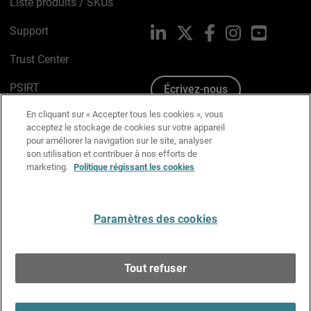
Liste produits / SKUs
Support
LinkedIn
X
Facebook
Instagram
YouTube
Trust Center
PSIRT
Écrivez-nous
En cliquant sur « Accepter tous les cookies », vous
Avis sur les cookies
acceptez le stockage de cookies sur votre appareil
pour améliorer la navigation sur le site, analyser
Politique de confidentialité
son utilisation et contribuer à nos efforts de
marketing.
Politique régissant les cookies
Charte Graphique
Préférences email
Paramètres des cookies
Français
Tout refuser
Copyright © 1996-2026 WatchGuard Technologies, Inc.
Tous droits réservés.
Terms of Use >