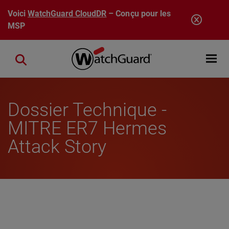
Aller au contenu principal
Voici
WatchGuard CloudDR
– Conçu pour les
MSP
Open mobi
Close search
Dossier Technique -
MITRE ER7 Hermes
Attack Story