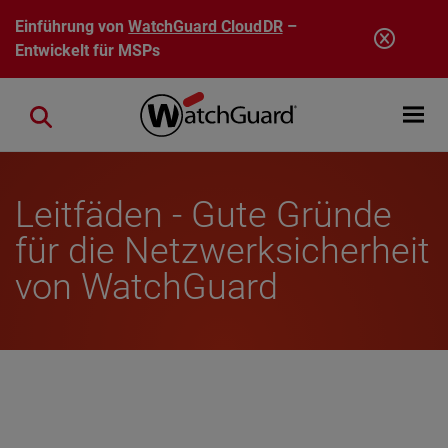
Direkt zum Inhalt
Einführung von
WatchGuard CloudDR
–
Entwickelt für MSPs
Open mobi
Close search
Leitfäden - Gute Gründe
für die Netzwerksicherheit
von WatchGuard