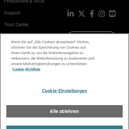
Produktliste & SKUs
Support
LinkedIn
X
Facebook
Instagram
YouTu
Trust Center
PSIRT
Schreiben Sie uns
Wenn Sie auf „Alle Cookies akzeptieren“ klicken,
stimmen Sie der Speicherung von Cookies auf
Cookie-Richtlinie
Ihrem Gerät zu, um die Websitenavigation zu
verbessern, die Websitenutzung zu analysieren und
Datenschutzrichtlinie
unsere Marketingbemühungen zu unterstützen.
Cookie-Richtlinie
Media & Brand Kit
E-Mail-Präferenzen verwalten
Cookie-Einstellungen
Deutsch
Alle ablehnen
Copyright © 1996-2026 WatchGuard Technologies, Inc. Alle
Rechte vorbehalten.
Terms of Use >