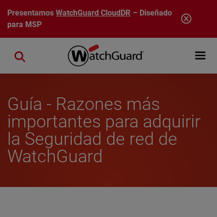
Pasar al contenido principal
Presentamos
WatchGuard CloudDR
– Diseñado
para MSP
Open mobi
Close search
Guía - Razones más
importantes para adquirir
la Seguridad de red de
WatchGuard