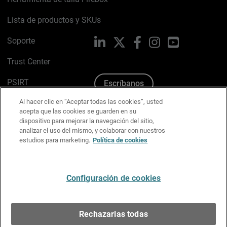
Lista de productos y SKUs
Soporte
LinkedIn
X
Facebook
Instagram
YouTube
Trust Center
PSIRT
Escríbanos
Al hacer clic en “Aceptar todas las cookies”, usted
Política de cookies
acepta que las cookies se guarden en su
dispositivo para mejorar la navegación del sitio,
Política de privacidad
analizar el uso del mismo, y colaborar con nuestros
estudios para marketing.
Política de cookies
Kit de medios y marca
Preferencias de correo
Configuración de cookies
Español
Rechazarlas todas