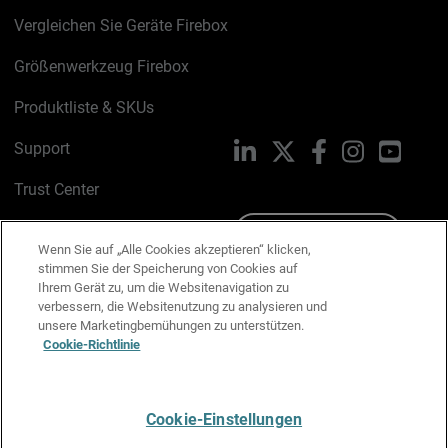
Vergleichen Sie Geräte Firebox
Größenwerkzeug Firebox
Produktliste & SKUs
Support
LinkedIn
X
Facebook
Instagram
YouTu
Trust Center
PSIRT
Schreiben Sie uns
Wenn Sie auf „Alle Cookies akzeptieren“ klicken,
stimmen Sie der Speicherung von Cookies auf
Cookie-Richtlinie
Ihrem Gerät zu, um die Websitenavigation zu
verbessern, die Websitenutzung zu analysieren und
Datenschutzrichtlinie
unsere Marketingbemühungen zu unterstützen.
Cookie-Richtlinie
Media & Brand Kit
E-Mail-Präferenzen verwalten
Cookie-Einstellungen