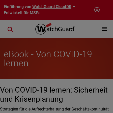
Direkt zum Inhalt
Einführung von
WatchGuard CloudDR
–
Entwickelt für MSPs
Open mobi
Close search
eBook - Von COVID-19
lernen
Von COVID-19 lernen: Sicherheit
und Krisenplanung
Strategien für die Aufrechterhaltung der Geschäftskontinuität