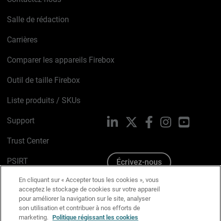
Salle de rédaction
Carrières
Comparer les appareils Firebox
Outil de taille Firebox
Liste produits / SKUs
Support
LinkedIn
X
Facebook
Instagram
YouTube
Trust Center
PSIRT
Écrivez-nous
En cliquant sur « Accepter tous les cookies », vous
Avis sur les cookies
acceptez le stockage de cookies sur votre appareil
pour améliorer la navigation sur le site, analyser
Politique de confidentialité
son utilisation et contribuer à nos efforts de
marketing.
Politique régissant les cookies