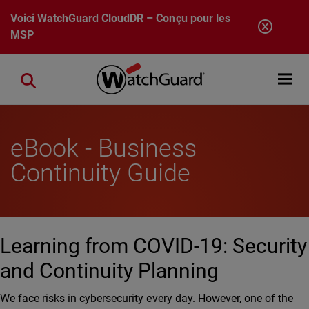
Aller au contenu principal
Voici
WatchGuard CloudDR
– Conçu pour les
MSP
Open mobi
Close search
eBook - Business
Continuity Guide
Learning from COVID-19: Security
and Continuity Planning
We face risks in cybersecurity every day. However, one of the