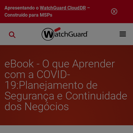
Pular para o conteúdo principal
Apresentando o
WatchGuard CloudDR
–
Construído para MSPs
Open mobi
Close search
eBook - O que Aprender
com a COVID-
19:Planejamento de
Segurança e Continuidade
dos Negócios