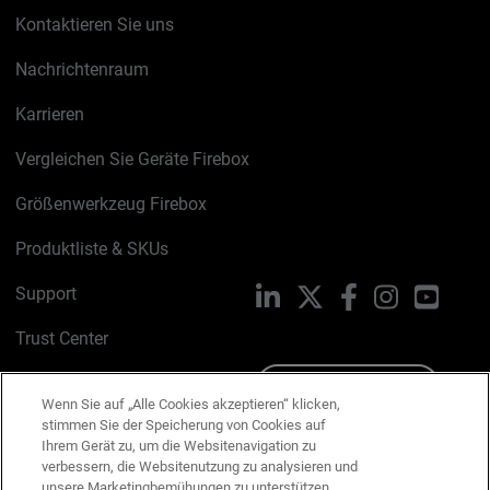
Kontaktieren Sie uns
Nachrichtenraum
Karrieren
Vergleichen Sie Geräte Firebox
Größenwerkzeug Firebox
Produktliste & SKUs
Support
LinkedIn
X
Facebook
Instagram
YouTu
Trust Center
PSIRT
Schreiben Sie uns
Wenn Sie auf „Alle Cookies akzeptieren“ klicken,
stimmen Sie der Speicherung von Cookies auf
Cookie-Richtlinie
Ihrem Gerät zu, um die Websitenavigation zu
verbessern, die Websitenutzung zu analysieren und
Datenschutzrichtlinie
unsere Marketingbemühungen zu unterstützen.