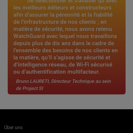
ne sélectionner et travailler qu’avec
les meilleurs éditeurs et constructeurs
afin d’assurer la pérennité et la fiabilité
de l’infrastructure de nos clients ; en
matière de sécurité, nous avons retenu
WatchGuard avec lequel nous travaillons
depuis plus de dix ans dans le cadre de
l’ensemble des besoins de nos clients en
la matière, qu’il s’agisse de sécurité et
d’intelligence réseau, de Wi-Fi sécurisé
ou d’authentification multifacteur.
Bruno LAURETI, Directeur Technique au sein
de Project SI
Über uns