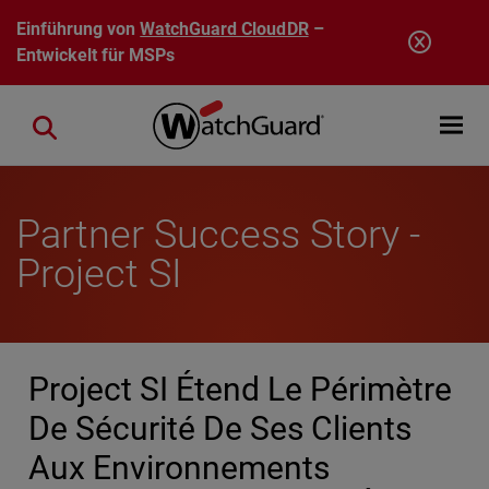
Direkt zum Inhalt
Einführung von
WatchGuard CloudDR
–
Entwickelt für MSPs
Open mobi
Close search
Partner Success Story -
Project SI
Project SI Étend Le Périmètre
De Sécurité De Ses Clients
Aux Environnements