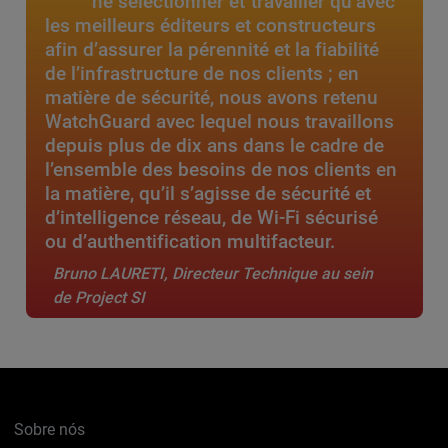
ne sélectionner et travailler qu’avec
les meilleurs éditeurs et constructeurs
afin d’assurer la pérennité et la fiabilité
de l’infrastructure de nos clients ; en
matière de sécurité, nous avons retenu
WatchGuard avec lequel nous travaillons
depuis plus de dix ans dans le cadre de
l’ensemble des besoins de nos clients en
la matière, qu’il s’agisse de sécurité et
d’intelligence réseau, de Wi-Fi sécurisé
ou d’authentification multifacteur.
Bruno LAURETI, Directeur Technique au sein
de Project SI
Sobre nós