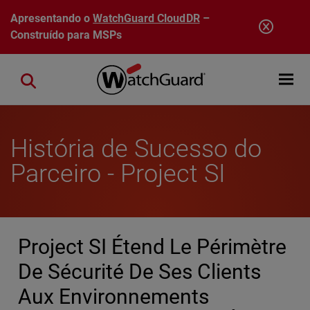
Pular para o conteúdo principal
Apresentando o
WatchGuard CloudDR
–
Construído para MSPs
Open mobi
Close search
História de Sucesso do
Parceiro - Project SI
Project SI Étend Le Périmètre
De Sécurité De Ses Clients
Aux Environnements