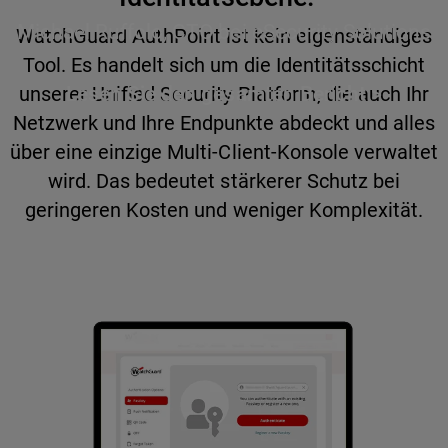
Michael Ruffolo, CTO bei eSecurity Solutions
WatchGuard AuthPoint ist kein eigenständiges
Tool. Es handelt sich um die Identitätsschicht
Lesen Sie den gesamten Bericht >
unserer Unified Security Platform, die auch Ihr
Netzwerk und Ihre Endpunkte abdeckt und alles
über eine einzige Multi-Client-Konsole verwaltet
wird. Das bedeutet stärkerer Schutz bei
geringeren Kosten und weniger Komplexität.