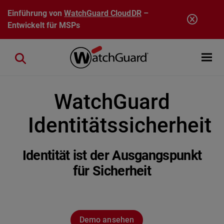
Direkt zum Inhalt
Einführung von
WatchGuard CloudDR
–
Entwickelt für MSPs
Open mobi
Close search
WatchGuard
Identitätssicherheit
Identität ist der Ausgangspunkt
für Sicherheit
Demo ansehen