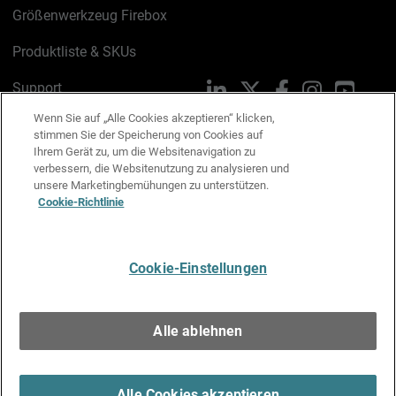
Größenwerkzeug Firebox
Produktliste & SKUs
Support
LinkedIn
X
Facebook
Instagram
YouTu
Wenn Sie auf „Alle Cookies akzeptieren“ klicken,
Trust Center
stimmen Sie der Speicherung von Cookies auf
Ihrem Gerät zu, um die Websitenavigation zu
PSIRT
Schreiben Sie uns
verbessern, die Websitenutzung zu analysieren und
unsere Marketingbemühungen zu unterstützen.
Cookie-Richtlinie
Cookie-Richtlinie
Datenschutzrichtlinie
Cookie-Einstellungen
Media & Brand Kit
E-Mail-Präferenzen verwalten
Alle ablehnen
Deutsch
Alle Cookies akzeptieren