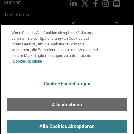
Support
LinkedIn
X
Facebook
Instagram
YouTu
Trust Center
PSIRT
Schreiben Sie uns
Wenn Sie auf „Alle Cookies akzeptieren“ klicken,
stimmen Sie der Speicherung von Cookies auf
Cookie-Richtlinie
Ihrem Gerät zu, um die Websitenavigation zu
verbessern, die Websitenutzung zu analysieren und
Datenschutzrichtlinie
unsere Marketingbemühungen zu unterstützen.
Cookie-Richtlinie
Media & Brand Kit
E-Mail-Präferenzen verwalten
Cookie-Einstellungen
Deutsch
Alle ablehnen
Copyright © 1996-2026 WatchGuard Technologies, Inc. Alle
Rechte vorbehalten.
Terms of Use >
Alle Cookies akzeptieren