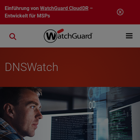
Direkt zum Inhalt
Einführung von
WatchGuard CloudDR
–
Entwickelt für MSPs
Open mobi
Close search
DNSWatch