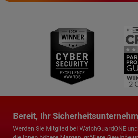
Bereit, Ihr Sicherheitsunterneh
Werden Sie Mitglied bei WatchGuardONE und p
die Ihnen höhere Margen, größere Gewinne un