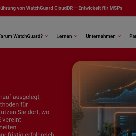
führung von
WatchGuard CloudDR
– Entwickelt für MSPs
arum WatchGuard?
Lernen
Unternehmen
Pa
auf ausgelegt,
ethoden für
ützen Sie dort, wo
vereint
helfen,
gfristig erfolgreich