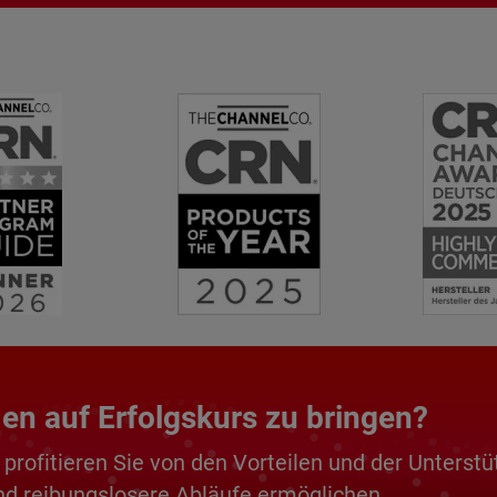
men auf Erfolgskurs zu bringen?
rofitieren Sie von den Vorteilen und der Unterstü
d reibungslosere Abläufe ermöglichen.