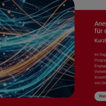
Aner
für
Kurz
Im Geg
Progra
Engage
Vortei
Invest
von Um
Wat