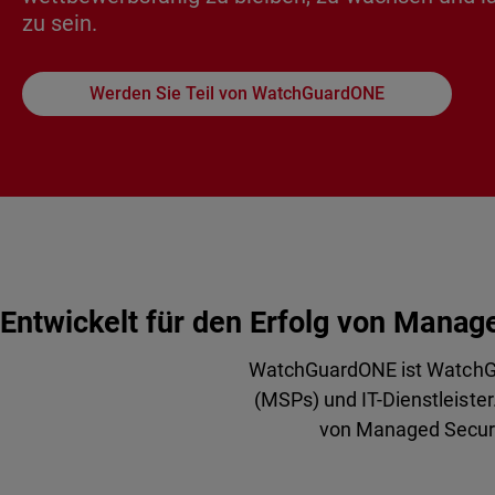
zu sein.
Werden Sie Teil von WatchGuardONE
Entwickelt für den Erfolg von Manag
WatchGuardONE ist WatchGu
(MSPs) und IT-Dienstleiste
von Managed Securi