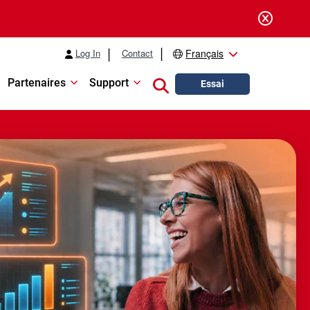
Log In
Contact
Français
Partenaires
Support
Close search
Essai