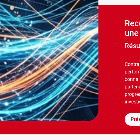
Rec
une 
Résu
Contra
perfor
connai
parten
progre
investi
Pré