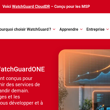
Voici
WatchGuard CloudDR
– Conçu pour les MSP
ourquoi choisir WatchGuard ?
Apprendre
Entreprise
 WatchGuardONE
nt conçus pour
nir des services de
andir demain.
es et les
vous développer et à