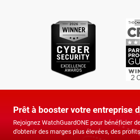
Prêt à booster votre entreprise d
Rejoignez WatchGuardONE pour bénéficier des
d'obtenir des marges plus élevées, des profits