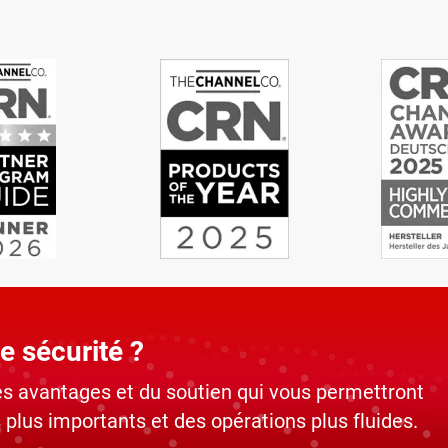
e sécurité ?
 avantages et du soutien qui vous permettront
 plus importants et des opérations plus fluides.