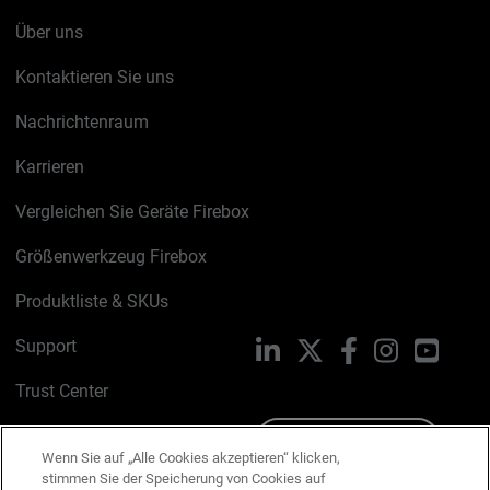
Über uns
Kontaktieren Sie uns
Nachrichtenraum
Karrieren
Vergleichen Sie Geräte Firebox
Größenwerkzeug Firebox
Produktliste & SKUs
Support
LinkedIn
X
Facebook
Instagram
YouTu
Trust Center
PSIRT
Schreiben Sie uns
Wenn Sie auf „Alle Cookies akzeptieren“ klicken,
stimmen Sie der Speicherung von Cookies auf
Cookie-Richtlinie