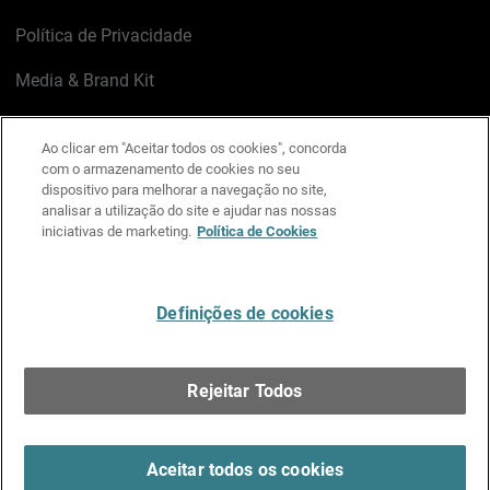
Política de Privacidade
Media & Brand Kit
Gerenciar preferências de e-mail
Ao clicar em "Aceitar todos os cookies", concorda
com o armazenamento de cookies no seu
LinkedIn
X
Facebook
Instagram
YouTube
dispositivo para melhorar a navegação no site,
analisar a utilização do site e ajudar nas nossas
iniciativas de marketing.
Política de Cookies
Escreva-nos
Definições de cookies
Português
Rejeitar Todos
Copyright © 1996-2026 WatchGuard Technologies, Inc.
Todos os Direitos Reservados.
Terms of Use >
Aceitar todos os cookies