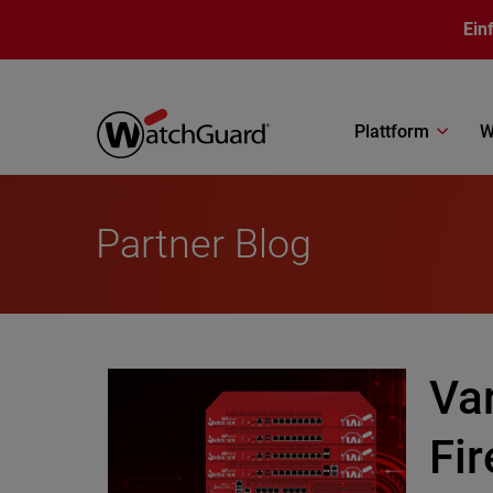
Direkt zum Inhalt
Ein
Plattform
W
Partner Blog
Va
Fir