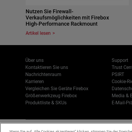
Nutzen Sie Firewall-
Verkaufsmöglichkeiten mit Firebox
High-Performance Rackmount
Artikel lesen
Über uns
Support
Kontaktieren Sie uns
Trust Cen
Nachrichtenraum
PSIRT
Karrieren
Cookie-Ric
Vergleichen Sie Geräte Firebox
Datenschu
Größenwerkzeug Firebox
Media & B
Produktliste & SKUs
E-Mail-Pr
Deutsch
Copyright © 19
Wenn Sie auf „Alle Cookies akzeptieren“ klicken, stimmen Sie der Speich