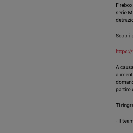
Firebox
serie M
detrazi
Scopri 
https:/
A causa 
aumenti
domanda
partire
Ti ring
- Il te