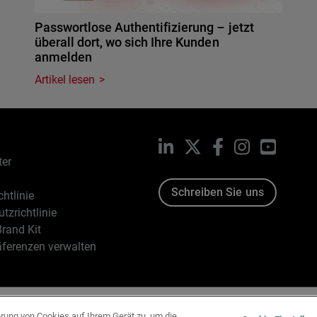
Passwortlose Authentifizierung – jetzt
überall dort, wo sich Ihre Kunden
anmelden
Artikel lesen
LinkedIn
X
Facebook
Instagram
YouTub
ter
Schreiben Sie uns
htlinie
tzrichtlinie
rand Kit
äferenzen verwalten
96-2026 WatchGuard Technologies, Inc. Alle Rechte vorbehalten
erung von Cookies auf Ihrem Gerät zu, um die