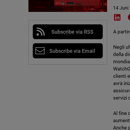
14 Juni
Shar
Subscribe via RSS
A parti
Negli ul
Subscribe via Email
della di
mondial
WatchGu
clienti
avrà in
assicura
servizi
Al fine
aumentar
Anche g