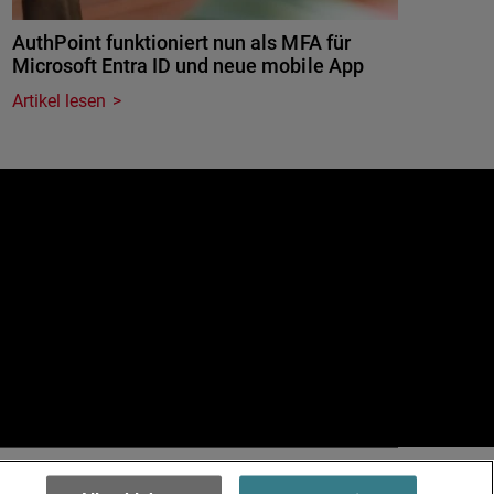
AuthPoint funktioniert nun als MFA für
Microsoft Entra ID und neue mobile App
Artikel lesen
e
.
Terms of Use >