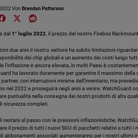
 2022
Von
Brendan Patterson
e on LinkedIn
Share on Facebook
Share on X
Share on Reddit
re dal
1° luglio 2022
, il
prezzo del nostro Firebox Rackmount
timi due anni il nostro settore ha subito limitazioni riguarda
sponibilità dei chip globali e un aumento dei costi lungo tutta
e l’inflazione è ancora elevata, in molti Paesi è costantemen
ard ha lavorato duramente per garantire il massimo della con
 e partner, con interruzioni minime dell’inventario, ma preve
izio nel 2022 e proseguirà negli anni a venire. WatchGuard c
re puntualità nella consegna dei nostri prodotti di alta qual
 di sicurezza completi.
 di restare al passo con le pressioni inflazionistiche, WatchG
e il prezzo di tutti i nuovi SKU di pacchetti relativi a tutti i
li abbonamenti associati aumenteranno per i nostri ultimi 