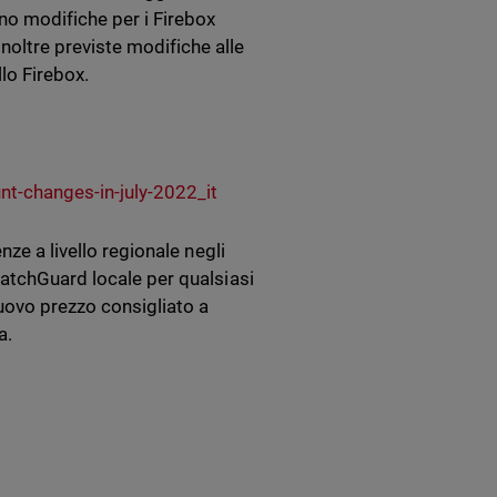
o modifiche per i Firebox
oltre previste modifiche alle
lo Firebox.
t-changes-in-july-2022_it
nze a livello regionale negli
WatchGuard locale per qualsiasi
uovo prezzo consigliato a
ca.