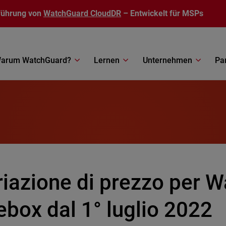
führung von
WatchGuard CloudDR
– Entwickelt für MSPs
arum WatchGuard?
Lernen
Unternehmen
Pa
riazione di prezzo per 
ebox dal 1° luglio 2022