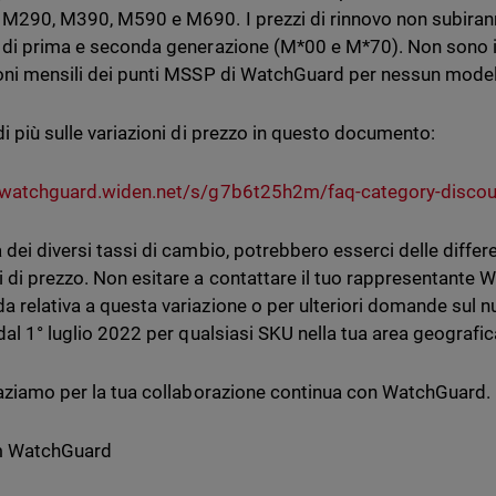
 M290, M390, M590 e M690. I prezzi di rinnovo non subirann
 di prima e seconda generazione (M*00 e M*70). Non sono in
oni mensili dei punti MSSP di WatchGuard per nessun model
di più sulle variazioni di prezzo in questo documento:
/watchguard.widen.net/s/g7b6t25h2m/faq-category-discoun
dei diversi tassi di cambio, potrebbero esserci delle differe
 di prezzo. Non esitare a contattare il tuo rappresentante 
 relativa a questa variazione o per ulteriori domande sul n
 dal 1° luglio 2022 per qualsiasi SKU nella tua area geografi
raziamo per la tua collaborazione continua con WatchGuard.
am WatchGuard