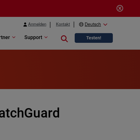
Anmelden
Kontakt
Deutsch
rtner
Support
Close search
Testen!
WatchGuard