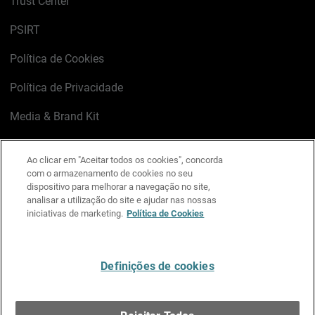
Trust Center
PSIRT
Política de Cookies
Política de Privacidade
Media & Brand Kit
Gerenciar preferências de e-mail
Ao clicar em "Aceitar todos os cookies", concorda
com o armazenamento de cookies no seu
LinkedIn
X
Facebook
Instagram
YouTube
dispositivo para melhorar a navegação no site,
analisar a utilização do site e ajudar nas nossas
iniciativas de marketing.
Política de Cookies
Escreva-nos
Definições de cookies
Português