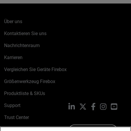
Über uns
Kontaktieren Sie uns
Nachrichtenraum
Karrieren
Vergleichen Sie Geräte Firebox
Größenwerkzeug Firebox
Produktliste & SKUs
Support
LinkedIn
X
Facebook
Instagram
YouTu
Trust Center
PSIRT
Schreiben Sie uns