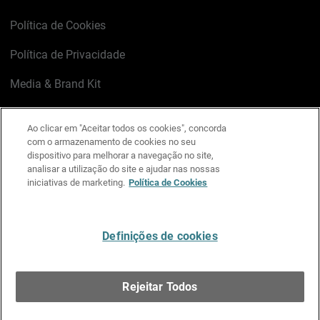
Política de Cookies
Política de Privacidade
Media & Brand Kit
Gerenciar preferências de e-mail
Ao clicar em "Aceitar todos os cookies", concorda
com o armazenamento de cookies no seu
LinkedIn
X
Facebook
Instagram
YouTube
dispositivo para melhorar a navegação no site,
analisar a utilização do site e ajudar nas nossas
iniciativas de marketing.
Política de Cookies
Escreva-nos
Definições de cookies
Português
Rejeitar Todos
Copyright © 1996-2026 WatchGuard Technologies, Inc.