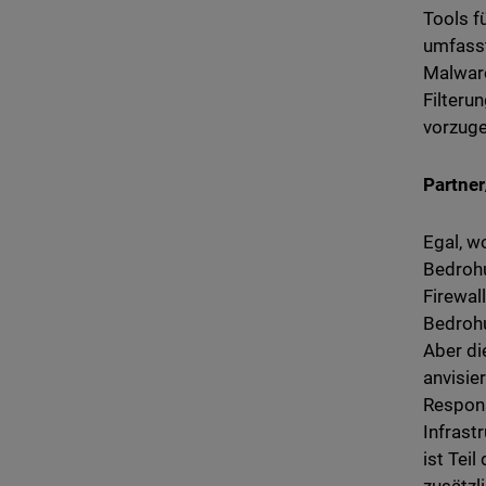
Tools f
umfasst
Malware
Filteru
vorzug
Partne
Egal, w
Bedrohu
Firewal
Bedrohu
Aber di
anvisie
Respons
Infrast
ist Tei