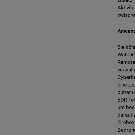
zusätzl
Aktivit
zwische
Anwen
Sie kön
WatchGu
Remote-
verwalt
Cyberbe
eine zu
bietet 
EDR-Tec
um bösw
darauf 
Firebox
Bedrohu