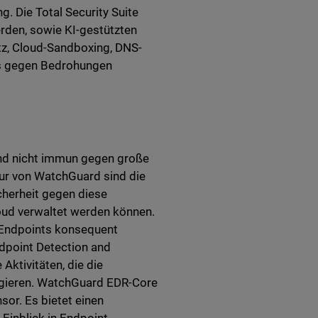
. Die Total Security Suite
erden, sowie KI-gestützten
tz, Cloud-Sandboxing, DNS-
aus gegen Bedrohungen
ind nicht immun gegen große
ur von WatchGuard sind die
icherheit gegen diese
oud verwaltet werden können.
e Endpoints konsequent
dpoint Detection and
Aktivitäten, die die
eagieren. WatchGuard EDR-Core
sor. Es bietet einen