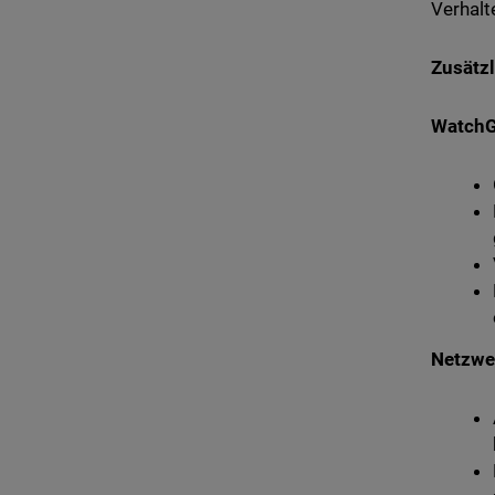
Verhalt
Zusätz
WatchG
Netzwe