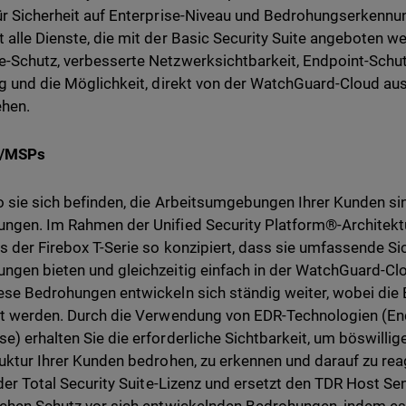
ür Sicherheit auf Enterprise-Niveau und Bedrohungserkennung
 alle Dienste, die mit der Basic Security Suite angeboten w
-Schutz, verbesserte Netzwerksichtbarkeit, Endpoint-Schu
ng und die Möglichkeit, direkt von der WatchGuard-Cloud 
ehen.
r/MSPs
o sie sich befinden, die Arbeitsumgebungen Ihrer Kunden s
ngen. Im Rahmen der Unified Security Platform®-Architekt
ls der Firebox T-Serie so konzipiert, dass sie umfassende S
ngen bieten und gleichzeitig einfach in der WatchGuard-Cl
ese Bedrohungen entwickeln sich ständig weiter, wobei di
rt werden. Durch die Verwendung von EDR-Technologien (En
e) erhalten Sie die erforderliche Sichtbarkeit, um böswillige 
ruktur Ihrer Kunden bedrohen, zu erkennen und darauf zu r
l der Total Security Suite-Lizenz und ersetzt den TDR Host Sen