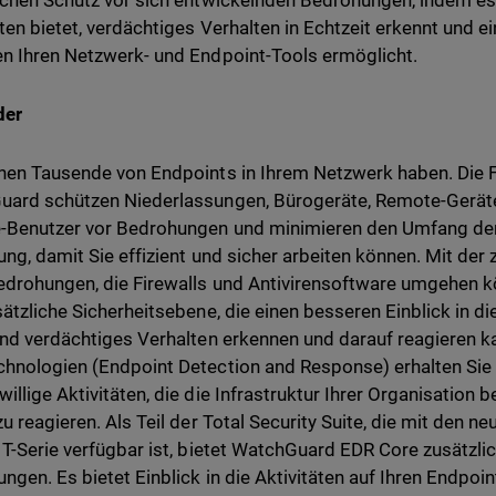
ichen Schutz vor sich entwickelnden Bedrohungen, indem es 
äten bietet, verdächtiges Verhalten in Echtzeit erkennt und 
n Ihren Netzwerk- und Endpoint-Tools ermöglicht.
der
nen Tausende von Endpoints in Ihrem Netzwerk haben. Die 
ard schützen Niederlassungen, Bürogeräte, Remote-Geräte
Benutzer vor Bedrohungen und minimieren den Umfang der
ung, damit Sie effizient und sicher arbeiten können. Mit d
drohungen, die Firewalls und Antivirensoftware umgehen k
sätzliche Sicherheitsebene, die einen besseren Einblick in di
und verdächtiges Verhalten erkennen und darauf reagieren 
hnologien (Endpoint Detection and Response) erhalten Sie d
illige Aktivitäten, die die Infrastruktur Ihrer Organisation
zu reagieren. Als Teil der Total Security Suite, die mit den n
 T-Serie verfügbar ist, bietet WatchGuard EDR Core zusätzl
ngen. Es bietet Einblick in die Aktivitäten auf Ihren Endpoi