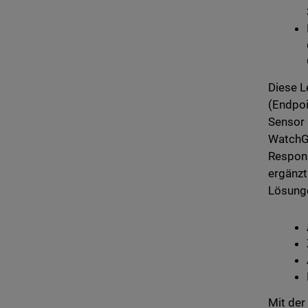
Diese L
(Endpoi
Sensor 
WatchGu
Respons
ergänzt
Lösunge
Mit der