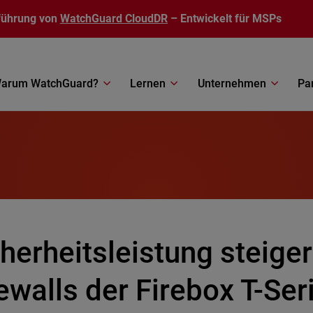
führung von
WatchGuard CloudDR
– Entwickelt für MSPs
arum WatchGuard?
Lernen
Unternehmen
Pa
herheitsleistung steige
ewalls der Firebox T-Ser