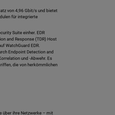
atz von 4,96 Gbit/s und bietet
ulen für integrierte
urity Suite einher. EDR
tion and Response (TDR) Host
 auf WatchGuard EDR.
urch Endpoint Detection and
orrelation und -Abwehr. Es
riffen, die von herkömmlichen
le über ihre Netzwerke – mit