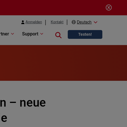
Anmelden
Kontakt
Deutsch
rtner
Support
Close search
Testen!
rn – neue
ie