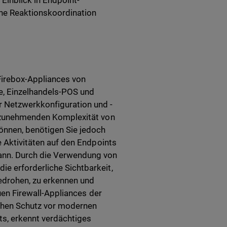
Einblick in Endpoint-
eine Reaktionskoordination
Firebox-Appliances von
, Einzelhandels-POS und
 Netzwerkkonfiguration und -
er zunehmenden Komplexität von
önnen, benötigen Sie jedoch
e Aktivitäten auf den Endpoints
kann. Durch die Verwendung von
ie erforderliche Sichtbarkeit,
 bedrohen, zu erkennen und
euen Firewall-Appliances der
ichen Schutz vor modernen
nts, erkennt verdächtiges