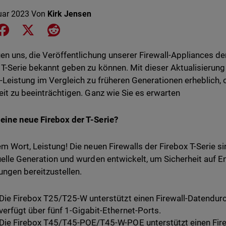
uar 2023
Von
Kirk Jensen
e on LinkedIn
Share on Facebook
Share on X
Share on Reddit
uen uns, die Veröffentlichung unserer Firewall-Appliances d
 T-Serie bekannt geben zu können. Mit dieser Aktualisierun
l-Leistung im Vergleich zu früheren Generationen erheblich,
eit zu beeinträchtigen. Ganz wie Sie es erwarten
ine neue Firebox der T-Serie?
em Wort, Leistung! Die neuen Firewalls der Firebox T-Serie si
uelle Generation und wurden entwickelt, um Sicherheit auf E
gen bereitzustellen.
Die Firebox T25/T25-W unterstützt einen Firewall-Datendur
verfügt über fünf 1-Gigabit-Ethernet-Ports.
Die Firebox T45/T45-POE/T45-W-POE unterstützt einen Fir