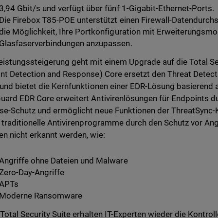
3,94 Gbit/s und verfügt über fünf 1-Gigabit-Ethernet-Ports.
Die Firebox T85-POE unterstützt einen Firewall-Datendurchs
die Möglichkeit, Ihre Portkonfiguration mit Erweiterungsmod
Glasfaserverbindungen anzupassen.
eistungssteigerung geht mit einem Upgrade auf die Total Sec
nt Detection and Response) Core ersetzt den Threat Detec
und bietet die Kernfunktionen einer EDR-Lösung basierend
ard EDR Core erweitert Antivirenlösungen für Endpoints d
e-Schutz und ermöglicht neue Funktionen der ThreatSync-K
 traditionelle Antivirenprogramme durch den Schutz vor Ang
n nicht erkannt werden, wie:
Angriffe ohne Dateien und Malware
Zero-Day-Angriffe
APTs
Moderne Ransomware
 Total Security Suite erhalten IT-Experten wieder die Kontrol