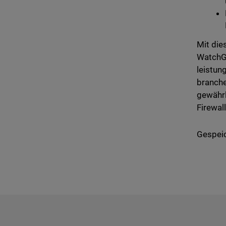
Mit die
WatchGu
leistun
branche
gewährl
Firewal
Gespeic